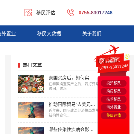
移民评估
0755-83017248
海外置业
移民大数据
关于我们
热门文章
泰国买房后，如何实现长住？为您盘点移民泰国7类长期签证
投资移民
在泰国购置房产之后，若打算常住
该国，该怎...
购房移民
技术移民
推动国际贸易“去美元化”，保障金融稳定和货币安全
海外置业
近年来，国际政治经济格局发生了
移民评估
结构性变化...
哪些传染性疾病会影响美国移民申请？