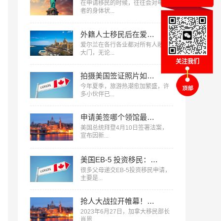
在申请移民的时候，往往会对申请
者的身体状...
外籍人士移民后在爱尔兰如何找工作？get四大宝藏技巧
爱尔兰在各行各业都对所有人敞开
大门，无论...
关注我们
拍摄美国签证照片如何一次成功，干货满满！
今年夏季，旅游热潮愈加繁盛，许
多小伙伴已...
申请美签哪个领馆最快？哪个通过率最高？
美国总统拜登4月10日签署法案，
宣布因新...
美国EB-5 投资移民： “超龄”子女的一个补救机会
很多父母递交EB-5投资移民申请，
主要是...
抢人大战拉开帷幕！加拿大多措并举争夺科技人才
2023年6月27日，加拿大移民部长
肖恩...