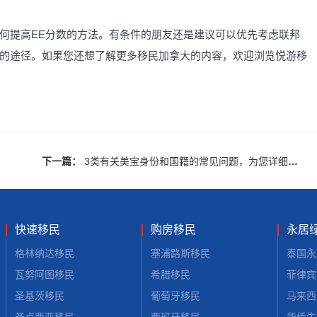
何提高EE分数的方法。有条件的朋友还是建议可以优先考虑联邦
的途径。如果您还想了解更多移民加拿大的内容，欢迎浏览悦游移
下一篇：
3类有关美宝身份和国籍的常见问题，为您详细解答
快速移民
购房移民
永居
格林纳达移民
塞浦路斯移民
泰国永
瓦努阿图移民
希腊移民
菲律宾
圣基茨移民
葡萄牙移民
马来西