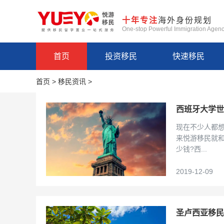
十年专注
海外身份规划
One-stop Powerful Immigration Agen
首页
投资移民
快速移民
首页
>
移民资讯
>
西班牙大学世
现在不少人都
来悦游移民就
少钱?西...
2019-12-09
圣卢西亚移民