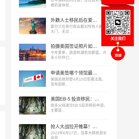
在申请移民的时候，往往会对申请
者的身体状...
外籍人士移民后在爱尔兰如何找工作？get四大宝藏技巧
爱尔兰在各行各业都对所有人敞开
大门，无论...
关注我们
拍摄美国签证照片如何一次成功，干货满满！
今年夏季，旅游热潮愈加繁盛，许
多小伙伴已...
申请美签哪个领馆最快？哪个通过率最高？
美国总统拜登4月10日签署法案，
宣布因新...
美国EB-5 投资移民： “超龄”子女的一个补救机会
很多父母递交EB-5投资移民申请，
主要是...
抢人大战拉开帷幕！加拿大多措并举争夺科技人才
2023年6月27日，加拿大移民部长
肖恩...