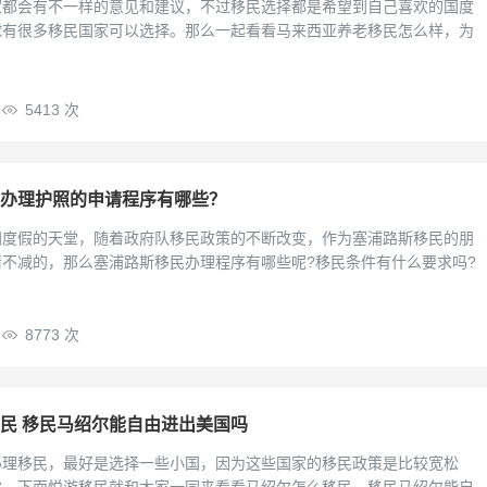
家都会有不一样的意见和建议，不过移民选择都是希望到自己喜欢的国度
球有很多移民国家可以选择。那么一起看看马来西亚养老移民怎么样，为
5413 次
办理护照的申请程序有哪些？
洲度假的天堂，随着政府队移民政策的不断改变，作为塞浦路斯移民的朋
不减的，那么塞浦路斯移民办理程序有哪些呢?移民条件有什么要求吗?
8773 次
民 移民马绍尔能自由进出美国吗
办理移民，最好是选择一些小国，因为这些国家的移民政策是比较宽松
尔。下面悦游移民就和大家一同来看看马绍尔怎么移民，移民马绍尔能自