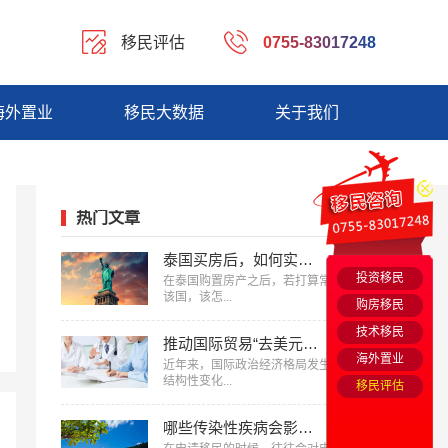
移民评估
0755-83017248
海外置业
移民大数据
关于我们
热门文章
泰国买房后，如何实现长住？为您盘点移民泰国7类长期签证
投资移民
在泰国购置房产之后，若打算常住
该国，该怎...
购房移民
技术移民
推动国际贸易“去美元化”，保障金融稳定和货币安全
海外置业
近年来，国际政治经济格局发生了
结构性变化...
移民评估
哪些传染性疾病会影响美国移民申请？