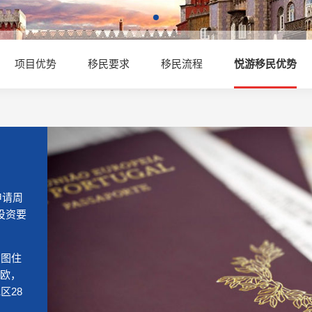
项目优势
移民要求
移民流程
悦游移民优势
申请周
投资要
尔图住
万欧，
区28