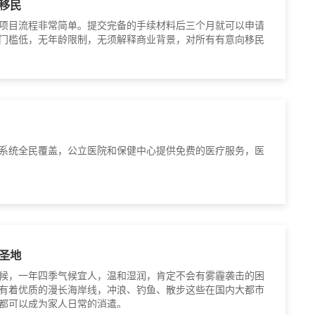
移民
项目流程非常简单。提交完备的手续材料后三个月就可以申请
门槛低，无年龄限制，无须解释商业背景，对所有有意向移民
系统全民覆盖，公立医院和保健中心提供免费的医疗服务，医
圣地
候，一年四季气候宜人，温和湿润，肯定不会有雾霾袭击的困
有着优质的漫长海岸线，冲浪、钓鱼、散步这些在国内大都市
都可以成为家人日常的消遣。