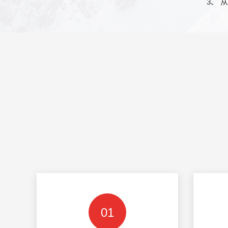
3、 
01