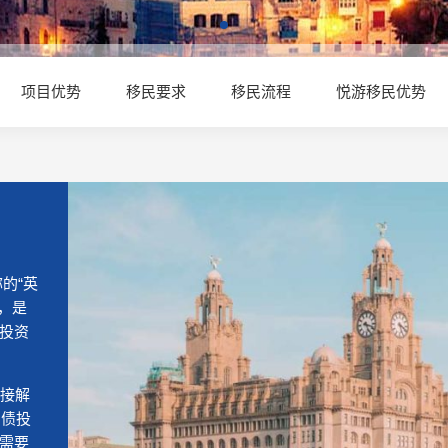
项目优势
移民要求
移民流程
悦游移民优势
称的“英
种，是
投资
直接解
国债投
需要